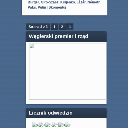
Burger
,
Giro-Szász
,
Kirijenko
,
Lázár
,
Németh
,
Paks
,
Putin
|
Skomentuj
Strona 3 z 3
1
2
3
Węgierski premier i rząd
Licznik odwiedzin