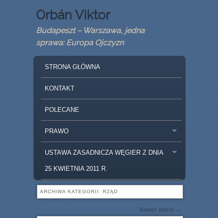
Orbán Viktor
Budapeszt – Warszawa, jedna
sprawa: Europa Ojczyzn
GŁÓWNE MENU
SKIP TO PRIMARY CONTENT
SKIP TO SECONDARY CONTENT
STRONA GŁÓWNA
KONTAKT
POLECANE
PRAWO
USTAWA ZASADNICZA WĘGIER Z DNIA
25 KWIETNIA 2011 R.
ARCHIWA KATEGORII:
RZĄD
Nawigacja we wpisach
Newer posts
→