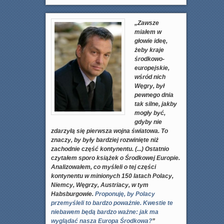
„Zawsze
miałem w
głowie ideę,
żeby kraje
środkowo-
europejskie,
wśród nich
Węgry, był
pewnego dnia
tak silne, jakby
mogły być,
gdyby nie
zdarzyłą się pierwsza wojna światowa. To
znaczy, by były bardziej rozwinięte niż
zachodnie część kontynentu. (...)
Ostatnio
czytałem sporo książek o Środkowej Europie.
Analizowałem, co myśleli o tej części
kontynentu w minionych 150 latach Polacy,
Niemcy, Węgrzy, Austriacy, w tym
Habsburgowie.
Proponuję, by Polacy
przemyśleli to bardzo poważnie. Kwestie te
niebawem będą bardzo ważne: jak ma
wyglądać nasza Europa Środkowa?
”