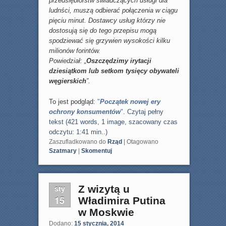
przedsiębiorstw świadczących usługi dla
ludnści, muszą odbierać połączenia w ciągu
pięciu minut. Dostawcy usług którzy nie
dostosują się do tego przepisu mogą
spodziewać się grzywien wysokości kilku
milionów forintów.
Powiedział: „
Oszczędzimy irytacji
dziesiątkom lub setkom tysięcy obywateli
węgierskich
”.
To jest podgląd:
"
Początek nowej ery
ochrony konsumentów
"
.
Czytaj pełny
tekst (421 words, 1 image, szacowany czas
odczytu: 1:41 min..)
Zaszufladkowano do
Rząd
|
Otagowano
Szatmary
|
Skomentuj
sty
Z wizytą u
15
Władimira Putina
w Moskwie
Dodano:
15 stycznia, 2014