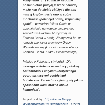
kontynentu. (…) To nasze wspólne
posłannictwo (misja) jeszcze bardziej
może nas do siebie zbliżyć i dla obu
naszyj krajów niesie ono w sobie
możliwość (potencję) nowej, wspaniałej
epoki
” – powiedział Viktor Orbán w
przemówieniu na wstępie uroczystego
koncertu w Akademii Muzycznej im.
Ferenca Liszta w środę, 29 stycznia br., w
ramach spotkania premierów Grupy
Wyszehradzkiej (koncert zawierał utwory
Chopina, Liszta, Kilara i Pendereckiego).
Mówiąc o Polakach, stwierdził: „
Dla
naszego pokolenia uczestnicy polskiej
Solidarności i antykomunistycznego
oporu są naszymi osobistymi
bohaterami. Od nich uczyliśmy się jakimi
sposobami walki można obalić
komunizm
”.
To jest podgląd:
"
Spotkanie Grupy
Wyszehradzkiej w Budapeszcie
"
.
Czytaj