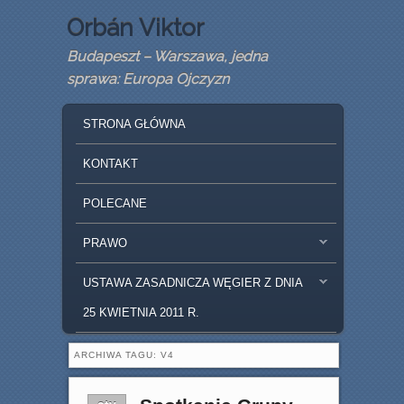
Orbán Viktor
Budapeszt – Warszawa, jedna
sprawa: Europa Ojczyzn
GŁÓWNE MENU
SKIP TO PRIMARY CONTENT
SKIP TO SECONDARY CONTENT
STRONA GŁÓWNA
KONTAKT
POLECANE
PRAWO
USTAWA ZASADNICZA WĘGIER Z DNIA
25 KWIETNIA 2011 R.
ARCHIWA TAGU:
V4