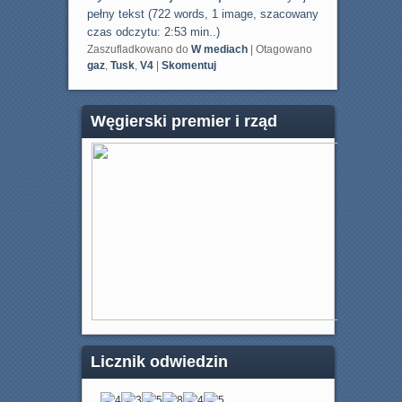
pełny tekst (722 words, 1 image, szacowany
czas odczytu: 2:53 min..)
Zaszufladkowano do
W mediach
|
Otagowano
gaz
,
Tusk
,
V4
|
Skomentuj
Węgierski premier i rząd
Licznik odwiedzin