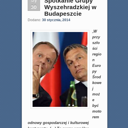
sty
Spotkanie Grupy
30
Wyszehradzkiej w
Budapeszcie
Dodano:
30 stycznia, 2014
„
W
przy
szło
ści
regio
n
Euro
py
Środ
kowe
j
moż
e
być
moto
rem
odnowy gospodarczej i kulturowej