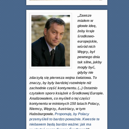
„Zawsze
miałem w
głowie ideę,
żeby kraje
środkowo-
europejskie,
wśród nich
Węgry, był
pewnego dnia
tak silne, jakby
mogły być,
gdyby nie
zdarzyłą się pierwsza wojna światowa. To
znaczy, by były bardziej rozwinięte niż
zachodnie część kontynentu. (...)
Ostatnio
czytałem sporo książek o Środkowej Europie.
Analizowałem, co myśleli o tej części
kontynentu w minionych 150 latach Polacy,
Niemcy, Węgrzy, Austriacy, w tym
Habsburgowie.
Proponuję, by Polacy
przemyśleli to bardzo poważnie. Kwestie te
niebawem będą bardzo ważne: jak ma